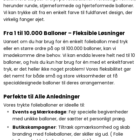
herunder runde, stjerneformede og hjerteformede balloner.
Vi kan trykke alt fra en enkelt farve til fuldfarvet design, der
virkelig fanger øjet.
Fra 1 til 10.000 Balloner – Fleksible Løsninger
Uanset om du har brug for én enkelt folieballon med tryk
eller en større ordre på op til 100.000 balloner, kan vi
imødekomme dine behov. Vi kan endda levere helt ned til 10
balloner, og hvis du kun har brug for én med et enkeltfarvet
tryk, er det heller ikke noget problem! Vores fleksibilitet gør
det nemt for både små og store virksomheder at få
specialdesignede balloner til deres arrangementer.
Perfekte til Alle Anledninger
Vores trykte folieballoner er ideelle til:
Events og Mærkedage
: Fejr specielle begivenheder
med unikke balloner, der sætter et personligt præg.
Butikskampagner
: Tiltræk opmærksomhed og skab
branding med folieballoner, der skiller sig ud. ( Folie