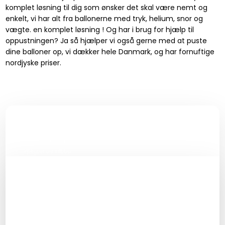
komplet løsning til dig som ønsker det skal være nemt og
enkelt, vi har alt fra ballonerne med tryk, helium, snor og
vægte. en komplet løsning ! Og har i brug for hjælp til
oppustningen? Ja så hjælper vi også gerne med at puste
dine balloner op, vi dækker hele Danmark, og har fornuftige
nordjyske priser.
Få et uforpligtende tilbud!
Udfyld formularen og vi vender tilbage hurtigst huligt med et
uforpligtende tilbud.