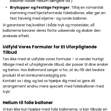
balloner holder helium længere tid )
Bryllupper og Festlige Fejringer
: Tilføj en romantisk
stemning med hjerteformede folieballoner, eller gør en
fest farverig med stjerne- og runde balloner.
Vi garanterer høj kvalitet i både tryk og materialer, så
ballonerne bevarer deres flotte udseende og skaber den
ønskede effekt.
Udfyld Vores Formular for Et Uforpligtende
Tilbud
Tøv ikke med at udfylde vores formular – vi vender hurtigt
tilbage med et uforpligtende tilbud, der passer til dine ønsker
og behov. Hos Ballonnord sørger vi for, at du får det bedste
produkt til en konkurrencedygtig pris.
Kontakt os i dag, og lad os hjælpe dig med at gøre dit
arrangement endnu mere specielt med folieballoner med
tryk!​
Helium til folie balloner
​Vi kan ikke kun hjælpe med folie ballonerne, vi kan tilbyde en