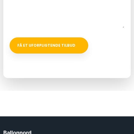
Vi besvarer alle henvendelser inden for 24 timer på hverdage.
Felter markeret med * skal udfyldes.​
Ballonnord