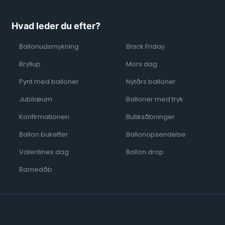
Hvad leder du efter?
Ballonudsmykning
Black Friday
Bryllup
Mors dag
Pynt med balloner
Nytårs balloner ​
Jubilæum
Balloner med tryk
Konfirmationen
Butiksåbninger
Ballon buketter
Ballonopsendelse
Valentines dag
Ballon drop
Barnedåb