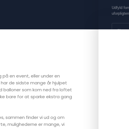
Udfyld for
uforpligten
g på en event, eller under en
i har de sidste mange år hjulpet
 balloner som kom ned fra loftet
ske bare for at sparke ekstra gang
Bifoga fil
ges, sammen finder vi ud og om
jerte, mulighederne er mange, vi