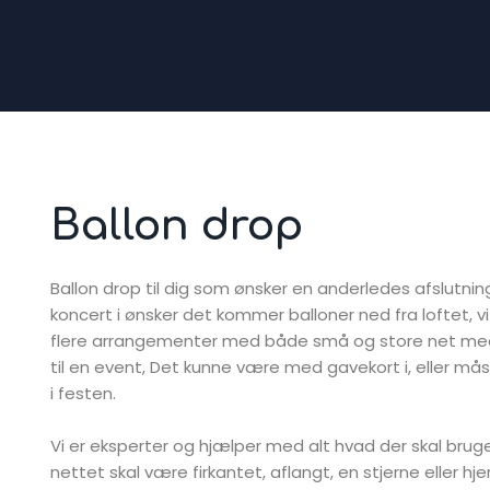
Ballon drop​
Ballon drop til dig som ønsker en anderledes afslutnin
koncert i ønsker det kommer balloner ned fra loftet, v
flere arrangementer med både små og store net med
til en event, Det kunne være med gavekort i, eller må
i festen.
Vi er eksperter og hjælper med alt hvad der skal bru
nettet skal være firkantet, aflangt, en stjerne eller h