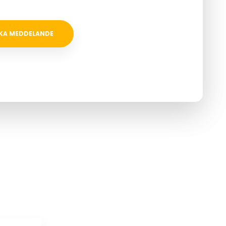
r alle henvendelser inden for 24 timer.
keret med * skal udfyldes.​