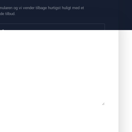
mularen og vi vender tilbage hurtigst huligt med et
de tilbud.