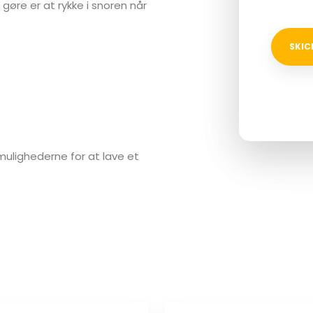
 gøre er at rykke i snoren når
Vi besvare
Felter mar
mulighederne for at lave et