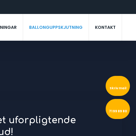
PNINGAR
BALLONGUPPSKJUTNING
KONTAKT
Skriv mail
71 99 89 80
et uforpligtende
ud!