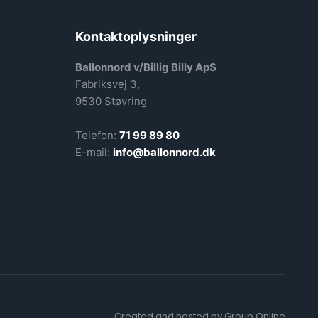
Kontaktoplysninger
Ballonnord v/Billig Billy ApS
Fabriksvej 3,
9530 Støvring
Telefon:
71 99 89 80
E-mail:
info@ballonnord.dk
Created and hosted by Group Online