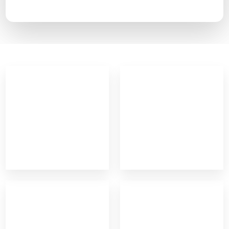
Felter markeret med * skal udfyldes.​