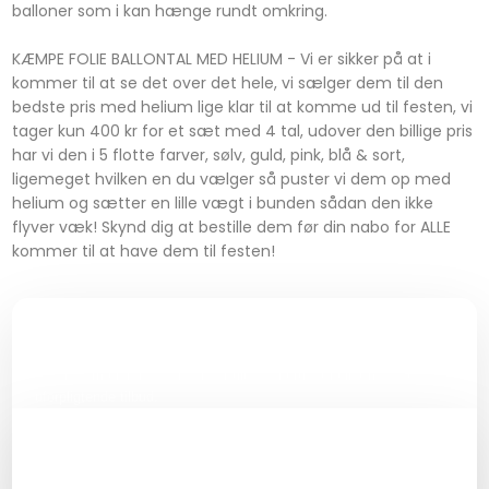
balloner som i kan hænge rundt omkring.
KÆMPE FOLIE BALLONTAL MED HELIUM - Vi er sikker på at i
kommer til at se det over det hele, vi sælger dem til den
bedste pris med helium lige klar til at komme ud til festen, vi
tager kun 400 kr for et sæt med 4 tal, udover den billige pris
har vi den i 5 flotte farver, sølv, guld, pink, blå & sort,
ligemeget hvilken en du vælger så puster vi dem op med
helium og sætter en lille vægt i bunden sådan den ikke
flyver væk! Skynd dig at bestille dem før din nabo for ALLE
kommer til at have dem til festen! ​
Få et uforpligtende tilbud!
Udfyld formularen og vi vender tilbage hurtigst huligt med et
uforpligtende tilbud.