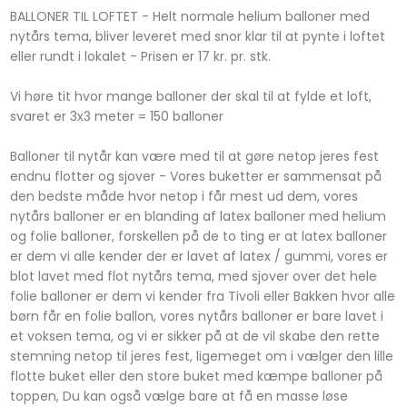
BALLONER TIL LOFTET - Helt normale helium balloner med
nytårs tema, bliver leveret med snor klar til at pynte i loftet
eller rundt i lokalet - Prisen er 17 kr. pr. stk.
Vi høre tit hvor mange balloner der skal til at fylde et loft,
svaret er 3x3 meter = 150 balloner
Balloner til nytår kan være med til at gøre netop jeres fest
endnu flotter og sjover - Vores buketter er sammensat på
den bedste måde hvor netop i får mest ud dem, vores
nytårs balloner er en blanding af latex balloner med helium
og folie balloner, forskellen på de to ting er at latex balloner
er dem vi alle kender der er lavet af latex / gummi, vores er
blot lavet med flot nytårs tema, med sjover over det hele
folie balloner er dem vi kender fra Tivoli eller Bakken hvor alle
børn får en folie ballon, vores nytårs balloner er bare lavet i
et voksen tema, og vi er sikker på at de vil skabe den rette
stemning netop til jeres fest, ligemeget om i vælger den lille
flotte buket eller den store buket med kæmpe balloner på
toppen, Du kan også vælge bare at få en masse løse