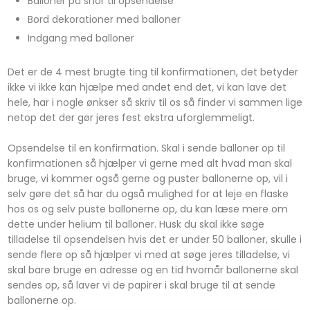
Balloner på snor til opsendelse​
Bord dekorationer med balloner
Indgang med balloner
Det er de 4 mest brugte ting til konfirmationen, det betyder
ikke vi ikke kan hjælpe med andet end det, vi kan lave det
hele, har i nogle ønkser så skriv til os så finder vi sammen lige
netop det der gør jeres fest ekstra uforglemmeligt.
Opsendelse til en konfirmation. Skal i sende balloner op til
konfirmationen så hjælper vi gerne med alt hvad man skal
bruge, vi kommer også gerne og puster ballonerne op, vil i
selv gøre det så har du også mulighed for at leje en flaske
hos os og selv puste ballonerne op, du kan læse mere om
dette under helium til balloner. Husk du skal ikke søge
tilladelse til opsendelsen hvis det er under 50 balloner, skulle i
sende flere op så hjælper vi med at søge jeres tilladelse, vi
skal bare bruge en adresse og en tid hvornår ballonerne skal
sendes op, så laver vi de papirer i skal bruge til at sende
ballonerne op.​