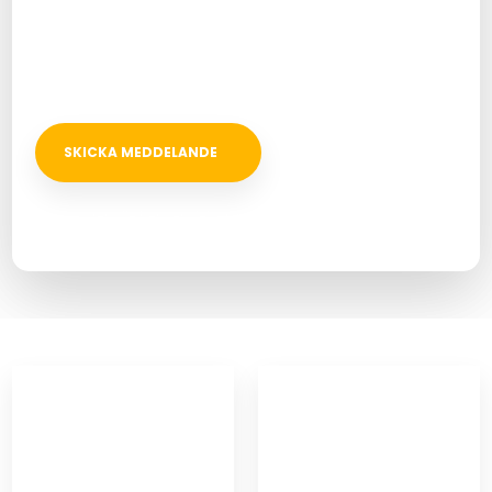
Bifoga fil
Vi besvarer alle henvendelser inden for 24 timer.
Felter markeret med * skal udfyldes.​